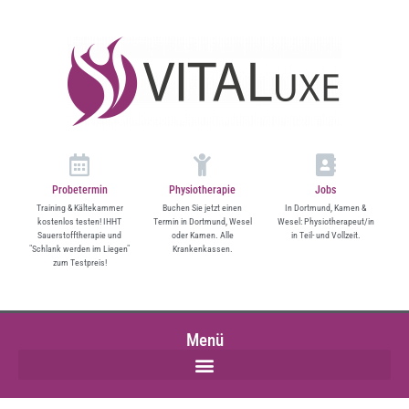
springen
Probetermin
Physiotherapie
Jobs
Training & Kältekammer
Buchen Sie jetzt einen
In Dortmund, Kamen &
kostenlos testen! IHHT
Termin in Dortmund, Wesel
Wesel: Physiotherapeut/in
Sauerstofftherapie und
oder Kamen. Alle
in Teil- und Vollzeit.
"Schlank werden im Liegen"
Krankenkassen.
zum Testpreis!
Menü