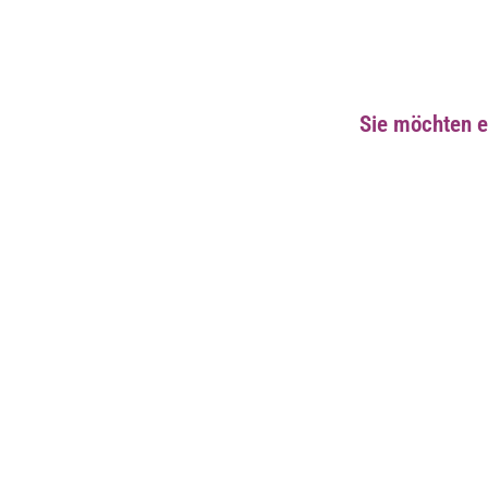
Ideal für Bauch, Gesäß, Arme und Beine, bietet "Schlank werden im L
Sie möchten e