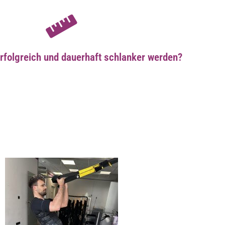
Mehr über Schlank werden im Liegen
Ausfallzeiten.
iegen" eine sichere und effektive Lösung, um Ihren Körper zu formen, ohne die Not
rfolgreich und dauerhaft schlanker werden?
Schlank werden im Liegen