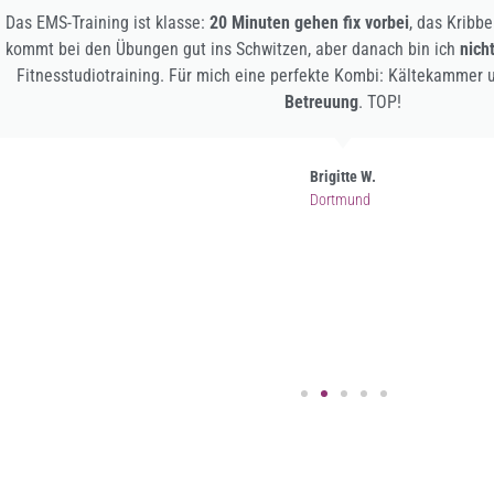
Super Studio mit tollen Trainern. Egal mit welchem Trainer man traini
man geht gerne bis an seine
Leistungsgrenze
. Ich mache regelmäß
auch die neue Galileo Platte schon ausprobiert. Jedes Training
ma
gehe gerne zu VITALuxe.
Jan G.
Dortmund