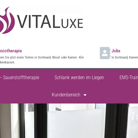
ysiotherapie
Jobs
en Sie jetzt einen Termin in Dortmund, Wesel oder Kamen. Alle
In Dortmund, Kamen 
nkenkassen.
– Sauerstofftherapie
Schlank werden im Liegen
EMS-Trai
Kundenbereich