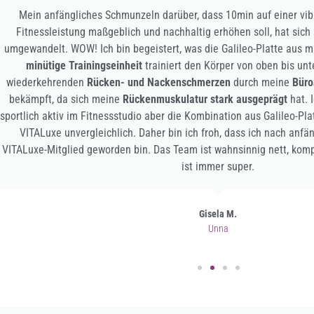
Das Vitaluxe hat mich vor allem durch eine extrem professionelle
Training beeindruckt! Wer etwas für seine
Gesundheit
tun möchte, so
tolle Team wenden!
Anika R.
Dortmund