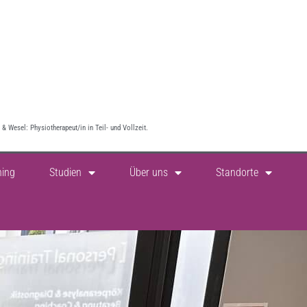
& Wesel: Physiotherapeut/in in Teil- und Vollzeit.
ning
Studien
Über uns
Standorte