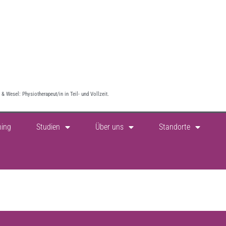
& Wesel: Physiotherapeut/in in Teil- und Vollzeit.
ning
Studien
Über uns
Standorte