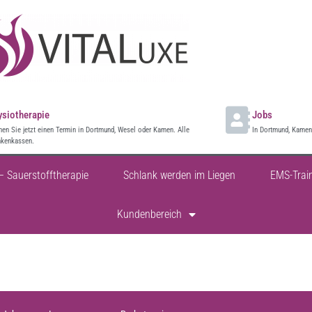
ysiotherapie
Jobs
en Sie jetzt einen Termin in Dortmund, Wesel oder Kamen. Alle
In Dortmund, Kamen 
nkenkassen.
– Sauerstofftherapie
Schlank werden im Liegen
EMS-Trai
Kundenbereich