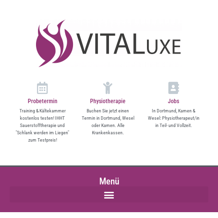
springen
Probetermin
Physiotherapie
Jobs
Training & Kältekammer
Buchen Sie jetzt einen
In Dortmund, Kamen &
kostenlos testen! IHHT
Termin in Dortmund, Wesel
Wesel: Physiotherapeut/in
Sauerstofftherapie und
oder Kamen. Alle
in Teil- und Vollzeit.
"Schlank werden im Liegen"
Krankenkassen.
zum Testpreis!
Menü