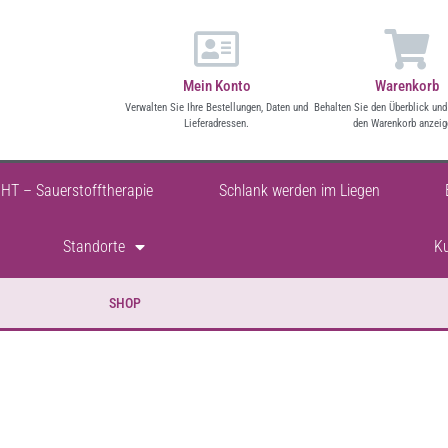
S
H
O
P
Mein Konto
Warenkorb
Verwalten Sie Ihre Bestellungen, Daten und
Behalten Sie den Überblick und
Lieferadressen.
den Warenkorb anzeig
HHT – Sauerstofftherapie
Schlank werden im Liegen
Standorte
K
SHOP