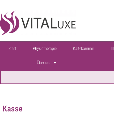
springen
S
H
O
P
Start
Physiotherapie
Kältekammer
I
Über uns
Kasse